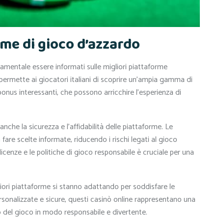
rme di gioco d’azzardo
damentale essere informati sulle migliori piattaforme
 permette ai giocatori italiani di scoprire un’ampia gamma di
bonus interessanti, che possono arricchire l’esperienza di
nche la sicurezza e l’affidabilità delle piattaforme. Le
 fare scelte informate, riducendo i rischi legati al gioco
licenze e le politiche di gioco responsabile è cruciale per una
iori piattaforme si stanno adattando per soddisfare le
sonalizzate e sicure, questi casinò online rappresentano una
 del gioco in modo responsabile e divertente.