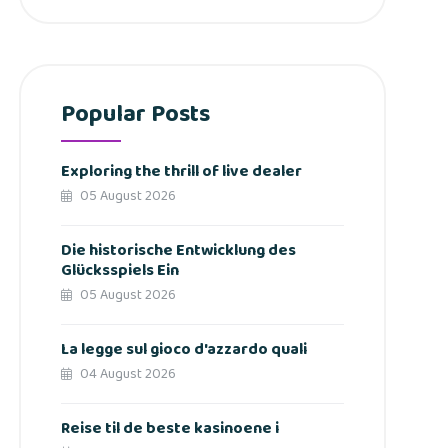
Popular Posts
Exploring the thrill of live dealer
05 August 2026
Die historische Entwicklung des
Glücksspiels Ein
05 August 2026
La legge sul gioco d'azzardo quali
04 August 2026
Reise til de beste kasinoene i