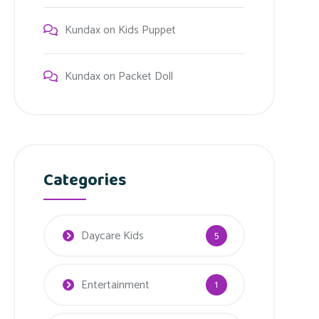
Kundax
on
Kids Puppet
Kundax
on
Packet Doll
Categories
Daycare Kids
5
Entertainment
1