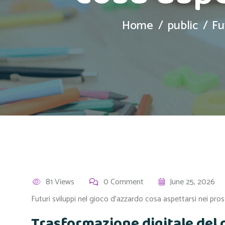
Home
public
Fu
81 Views
0 Comment
June 25, 2026
Futuri sviluppi nel gioco d'azzardo cosa aspettarsi nei pros
Trasformazione digitale del 