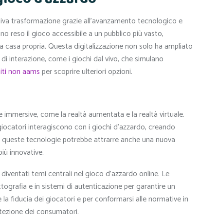
cativa trasformazione grazie all’avanzamento tecnologico e
no reso il gioco accessibile a un pubblico più vasto,
asa propria. Questa digitalizzazione non solo ha ampliato
di interazione, come i giochi dal vivo, che simulano
siti non aams
per scoprire ulteriori opzioni.
ie immersive, come la realtà aumentata e la realtà virtuale.
 giocatori interagiscono con i giochi d’azzardo, creando
di queste tecnologie potrebbe attrarre anche una nuova
iù innovative.
 diventati temi centrali nel gioco d’azzardo online. Le
tografia e in sistemi di autenticazione per garantire un
la fiducia dei giocatori e per conformarsi alle normative in
otezione dei consumatori.