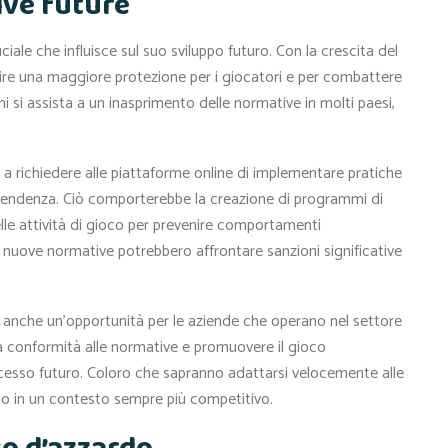
ve future
le che influisce sul suo sviluppo futuro. Con la crescita del
tire una maggiore protezione per i giocatori e per combattere
nni si assista a un inasprimento delle normative in molti paesi,
e a richiedere alle piattaforme online di implementare pratiche
 dipendenza. Ciò comporterebbe la creazione di programmi di
lle attività di gioco per prevenire comportamenti
nuove normative potrebbero affrontare sanzioni significative
anche un’opportunità per le aziende che operano nel settore
la conformità alle normative e promuovere il gioco
uccesso futuro. Coloro che sapranno adattarsi velocemente alle
 in un contesto sempre più competitivo.