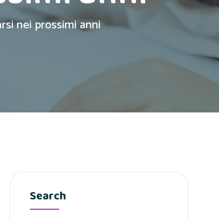
rsi nei prossimi anni
Search