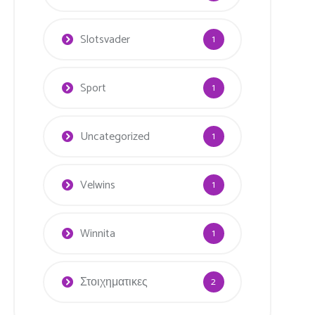
Slotsvader
1
Sport
1
Uncategorized
1
Velwins
1
Winnita
1
Στοιχηματικες
2