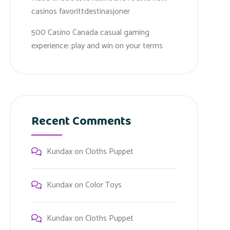
casinos favorittdestinasjoner
500 Casino Canada casual gaming
experience: play and win on your terms
Recent Comments
Kundax
on
Cloths Puppet
Kundax
on
Color Toys
Kundax
on
Cloths Puppet