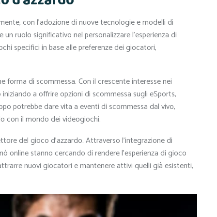
o d’azzardo
ente, con l’adozione di nuove tecnologie e modelli di
e un ruolo significativo nel personalizzare l’esperienza di
i specifici in base alle preferenze dei giocatori,
e forma di scommessa. Con il crescente interesse nei
o iniziando a offrire opzioni di scommessa sugli eSports,
ppo potrebbe dare vita a eventi di scommessa dal vivo,
o con il mondo dei videogiochi.
tore del gioco d’azzardo. Attraverso l’integrazione di
sinò online stanno cercando di rendere l’esperienza di gioco
trarre nuovi giocatori e mantenere attivi quelli già esistenti,