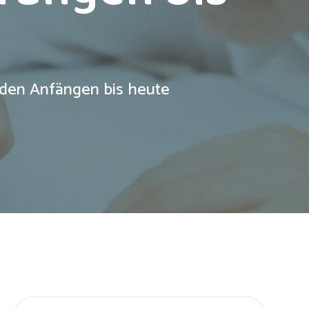
 den Anfängen bis heute