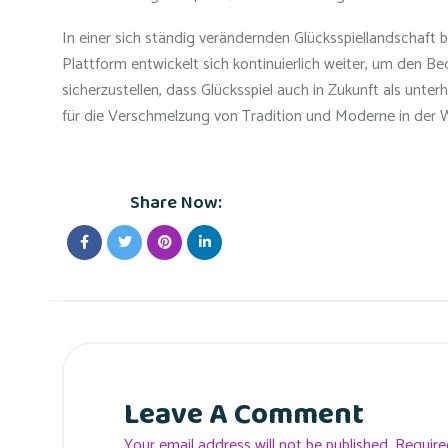
In einer sich ständig verändernden Glücksspiellandschaft 
Plattform entwickelt sich kontinuierlich weiter, um den B
sicherzustellen, dass Glücksspiel auch in Zukunft als unterh
für die Verschmelzung von Tradition und Moderne in der W
Share Now:
Leave A Comment
Your email address will not be published. Require