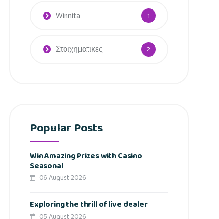
Winnita
1
Στοιχηματικες
2
Popular Posts
Win Amazing Prizes with Casino
Seasonal
06 August 2026
Exploring the thrill of live dealer
05 August 2026