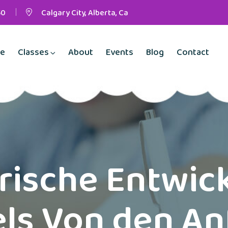
50
Calgary City, Alberta, Ca
e
Classes
About
Events
Blog
Contact
orische Entwic
els Von den An