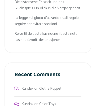
Die historische Entwicklung des
Glücksspiels Ein Blick in die Vergangenheit
La legge sul gioco d'azzardo quali regole
seguire per evitare sanzioni
Reise til de beste kasinoene i beste nett
casinos favorittdestinasjoner
Recent Comments
Kundax
on
Cloths Puppet
Kundax
on
Color Toys