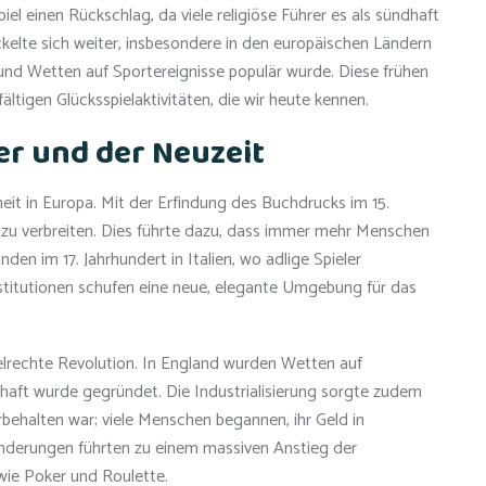
el einen Rückschlag, da viele religiöse Führer es als sündhaft
elte sich weiter, insbesondere in den europäischen Ländern
und Wetten auf Sportereignisse populär wurde. Diese frühen
ältigen Glücksspielaktivitäten, die wir heute kennen.
er und der Neuzeit
heit in Europa. Mit der Erfindung des Buchdrucks im 15.
n zu verbreiten. Dies führte dazu, dass immer mehr Menschen
en im 17. Jahrhundert in Italien, wo adlige Spieler
titutionen schufen eine neue, elegante Umgebung für das
egelrechte Revolution. In England wurden Wetten auf
schaft wurde gegründet. Die Industrialisierung sorgte zudem
rbehalten war; viele Menschen begannen, ihr Geld in
änderungen führten zu einem massiven Anstieg der
wie Poker und Roulette.