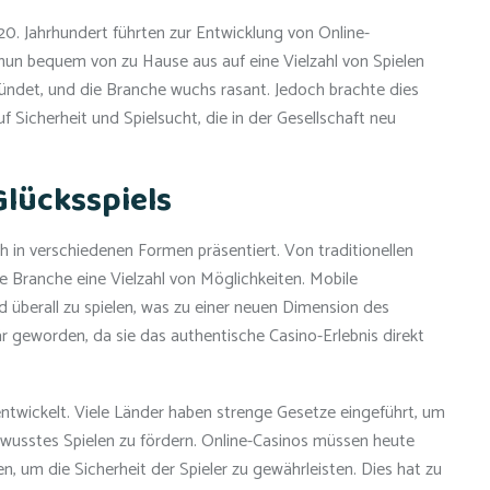
20. Jahrhundert führten zur Entwicklung von Online-
r nun bequem von zu Hause aus auf eine Vielzahl von Spielen
ündet, und die Branche wuchs rasant. Jedoch brachte dies
 Sicherheit und Spielsucht, die in der Gesellschaft neu
Glücksspiels
h in verschiedenen Formen präsentiert. Von traditionellen
ie Branche eine Vielzahl von Möglichkeiten. Mobile
d überall zu spielen, was zu einer neuen Dimension des
är geworden, da sie das authentische Casino-Erlebnis direkt
rentwickelt. Viele Länder haben strenge Gesetze eingeführt, um
wusstes Spielen zu fördern. Online-Casinos müssen heute
um die Sicherheit der Spieler zu gewährleisten. Dies hat zu