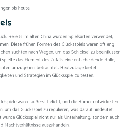
ängen bis heute
els
rück. Bereits im alten China wurden Spielkarten verwendet,
men. Diese frühen Formen des Glücksspiels waren oft eng
enschen suchten nach Wegen, um das Schicksal zu beeinflussen
i spielte das Element des Zufalls eine entscheidende Rolle,
annten umzugehen, betrachtet. Heutzutage bietet
igkeiten und Strategien im Glücksspiel zu testen.
rfelspiele waren äußerst beliebt, und die Römer entwickelten
in, um das Glücksspiel zu regulieren, was darauf hindeutet,
eit wurde Glücksspiel nicht nur als Unterhaltung, sondern auch
nd Machtverhältnisse auszuhandeln.