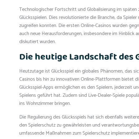
Technologischer Fortschritt und Globalisierung im späten 
Glücksspielen. Dies revolutionierte die Branche, da Spiele
zugreifen konnten. Die ersten Online-Casinos wurden gegr
auch neue Herausforderungen, insbesondere im Hinblick auf
diskutiert wurden.
Die heutige Landschaft des 
Heutzutage ist Glücksspiel ein globales Phänomen, das sic
Casinos bis hin zu innovativen Online-Plattformen bietet d
Glücksspiel-Apps ermöglichen es den Spielern, jederzeit un
Spielens geführt hat. Zudem sind Live-Dealer-Spiele popul
ins Wohnzimmer bringen.
Die Regulierung des Glücksspiels hat sich ebenfalls weite
den Spielerschutz zu gewährleisten und verantwortungsbe
umfassende Maßnahmen zum Spielerschutz implementieren, 