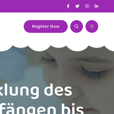
Register Now
klung des
fängen bis