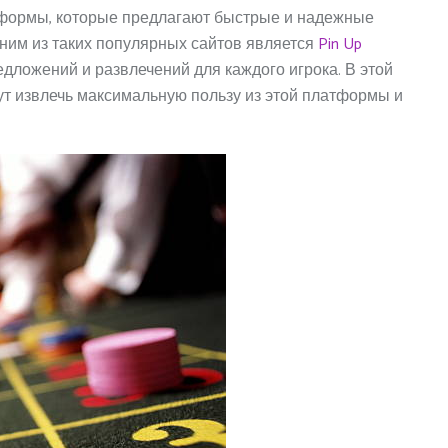
тформы, которые предлагают быстрые и надежные
дним из таких популярных сайтов является
Pin Up
дложений и развлечений для каждого игрока. В этой
ут извлечь максимальную пользу из этой платформы и