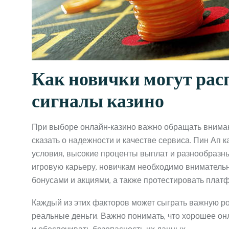
Как новички могут рас
сигналы казино
При выборе онлайн-казино важно обращать вниман
сказать о надежности и качестве сервиса. Пин Ап
условия, высокие проценты выплат и разнообразн
игровую карьеру, новичкам необходимо внимательно
бонусами и акциями, а также протестировать плат
Каждый из этих факторов может сыграть важную ро
реальные деньги. Важно понимать, что хорошее он