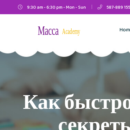
9:30 am - 6:30 pm - Mon - Sun
587-889 15
Hom
Как быстро
секрет