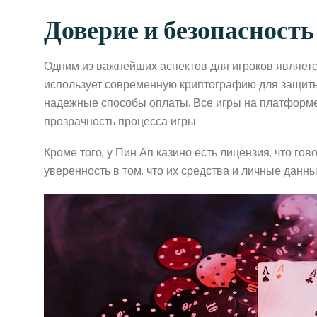
Доверие и безопасность
Одним из важнейших аспектов для игроков являетс
использует современную криптографию для защит
надежные способы оплаты. Все игры на платформе
прозрачность процесса игры.
Кроме того, у Пин Ап казино есть лицензия, что гов
уверенность в том, что их средства и личные данн