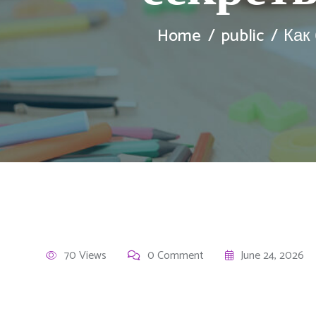
Home
public
Как
70 Views
0 Comment
June 24, 2026