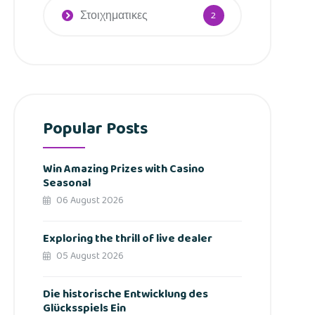
Στοιχηματικες
2
Popular Posts
Win Amazing Prizes with Casino
Seasonal
06 August 2026
Exploring the thrill of live dealer
05 August 2026
Die historische Entwicklung des
Glücksspiels Ein