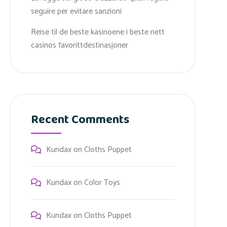
seguire per evitare sanzioni
Reise til de beste kasinoene i beste nett
casinos favorittdestinasjoner
Recent Comments
Kundax
on
Cloths Puppet
Kundax
on
Color Toys
Kundax
on
Cloths Puppet