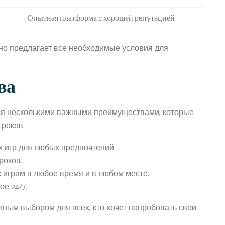
Опытная платформа с хорошей репутацией
ино предлагает все необходимые условия для
ва
ься несколькими важными преимуществами, которые
гроков.
 игр для любых предпочтений.
роков.
 играм в любое время и в любом месте.
е 24/7.
ным выбором для всех, кто хочет попробовать свои