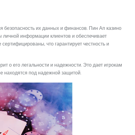
я безопасность их данных и финансов. Пин Ап казино
ы личной информации клиентов и обеспечивает
 сертифицированы, что гарантирует честность и
орит о его легальности и надежности. Это дает игрокам
ые находятся под надежной защитой.