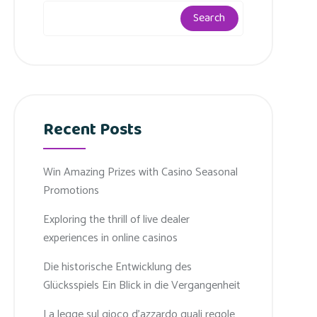
Search
Recent Posts
Win Amazing Prizes with Casino Seasonal
Promotions
Exploring the thrill of live dealer
experiences in online casinos
Die historische Entwicklung des
Glücksspiels Ein Blick in die Vergangenheit
La legge sul gioco d'azzardo quali regole