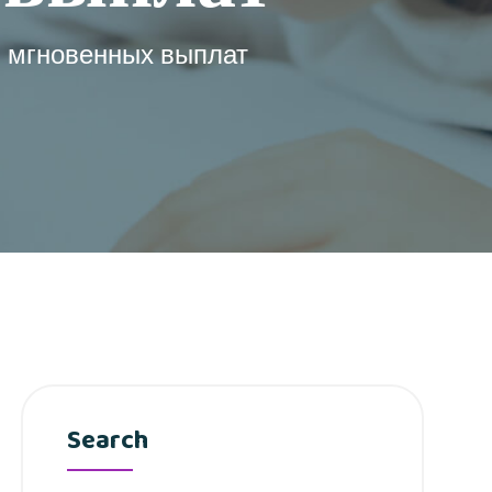
ты мгновенных выплат
Search