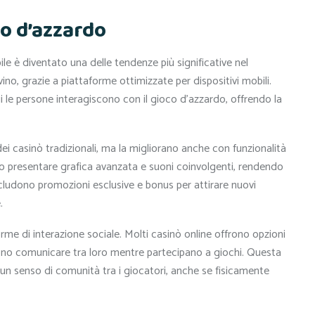
co d’azzardo
le è diventato una delle tendenze più significative nel
ino, grazie a piattaforme ottimizzate per dispositivi mobili.
 le persone interagiscono con il gioco d’azzardo, offrendo la
ei casinò tradizionali, ma la migliorano anche con funzionalità
no presentare grafica avanzata e suoni coinvolgenti, rendendo
ncludono promozioni esclusive e bonus per attirare nuovi
.
me di interazione sociale. Molti casinò online offrono opzioni
ssono comunicare tra loro mentre partecipano a giochi. Questa
o un senso di comunità tra i giocatori, anche se fisicamente