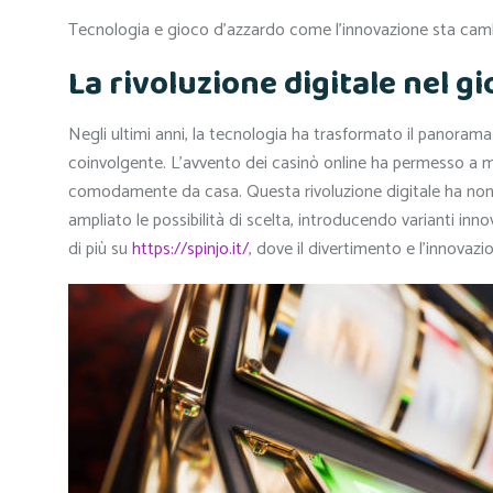
Tecnologia e gioco d'azzardo come l'innovazione sta camb
La rivoluzione digitale nel g
Negli ultimi anni, la tecnologia ha trasformato il panorama
coinvolgente. L’avvento dei casinò online ha permesso a m
comodamente da casa. Questa rivoluzione digitale ha non
ampliato le possibilità di scelta, introducendo varianti innov
di più su
https://spinjo.it/
, dove il divertimento e l’innovazi