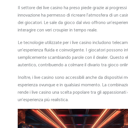
Il settore dei live casino ha preso piede grazie ai progres
innovazione ha permesso di ricreare l’atmosfera di un casin
dei giocatori. Le sale da gioco dal vivo offrono un’esperien
interagire con veri croupier in tempo reale.
Le tecnologie utilizzate per i live casino includono teleca
un’esperienza fluida e coinvolgente. I giocatori possono 
semplicemente scambiando parole con il dealer. Questo ele
autentico, contribuendo a colmare il divario tra gioco onlin
Inoltre, i live casino sono accessibili anche da dispositivi 
esperienza ovunque e in qualsiasi momento. La combinazion
rende i live casino una scelta popolare tra gli appassionat
un’esperienza più realistica.