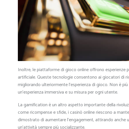
Inoltre, le piattaforme di gioco online offrono esperienze per
artificiale. Queste tecnologie consentono ai giocatori di r
migliorando ulteriormente l’esperienza di gioco. Non è più 
un’esperienza immersiva e su misura per ogni utente.
La gamification è un altro aspetto importante della rivoluzi
come ricompense e sfide, i casinò online riescono a manten
dimostrato di aumentare l’engagement, attirando anche un
un’attività sempre più socializzante.