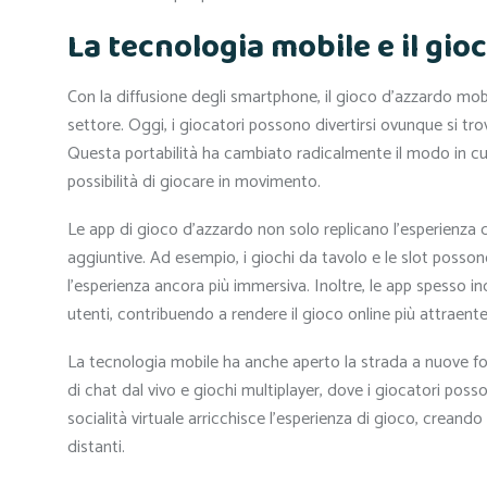
La tecnologia mobile e il gio
Con la diffusione degli smartphone, il gioco d’azzardo mobi
settore. Oggi, i giocatori possono divertirsi ovunque si trov
Questa portabilità ha cambiato radicalmente il modo in cui
possibilità di giocare in movimento.
Le app di gioco d’azzardo non solo replicano l’esperienza d
aggiuntive. Ad esempio, i giochi da tavolo e le slot posso
l’esperienza ancora più immersiva. Inoltre, le app spesso i
utenti, contribuendo a rendere il gioco online più attraente
La tecnologia mobile ha anche aperto la strada a nuove for
di chat dal vivo e giochi multiplayer, dove i giocatori po
socialità virtuale arricchisce l’esperienza di gioco, creand
distanti.