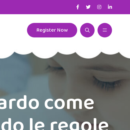
Register Now
zardo come
do le regole