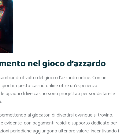
imento nel gioco d’azzardo
cambiando il volto del gioco d’azzardo online. Con un
giochi, questo casinò online offre un’esperienza
le opzioni di live casino sono progettati per soddisfare le
a.
permettendo ai giocatori di divertirsi ovunque si trovino.
le è evidente, con pagamenti rapidi e supporto dedicato per
ozioni periodiche aggiungono ulteriore valore, incentivando i