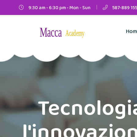
9:30 am - 6:30 pm - Mon - Sun
587-889 15
Hom
Tecnologi
l'innovazio