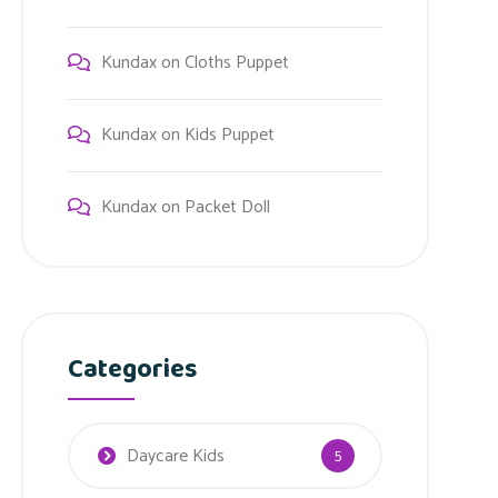
Kundax
on
Cloths Puppet
Kundax
on
Kids Puppet
Kundax
on
Packet Doll
Categories
Daycare Kids
5