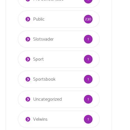
Public
230
Slotsvader
1
Sport
1
Sportsbook
1
Uncategorized
1
Velwins
1