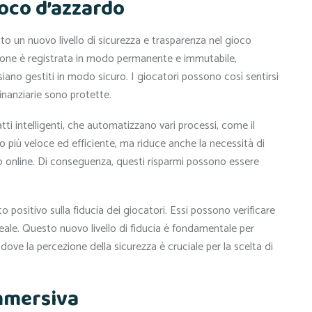
ioco d’azzardo
o un nuovo livello di sicurezza e trasparenza nel gioco
zione è registrata in modo permanente e immutabile,
siano gestiti in modo sicuro. I giocatori possono così sentirsi
finanziarie sono protette.
ti intelligenti, che automatizzano vari processi, come il
 più veloce ed efficiente, ma riduce anche la necessità di
inò online. Di conseguenza, questi risparmi possono essere
 positivo sulla fiducia dei giocatori. Essi possono verificare
 reale. Questo nuovo livello di fiducia è fondamentale per
dove la percezione della sicurezza è cruciale per la scelta di
immersiva