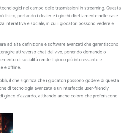
si tecnologici nel campo delle trasmissioni in streaming. Questa
ò fisico, portando i dealer e i giochi direttamente nelle case
za interattiva e sociale, in cui i giocatori possono vedere e
mere ad alta definizione e software avanzati che garantiscono
interagire attraverso chat dal vivo, ponendo domande o
mento di socialità rende il gioco più interessante e
e e offline.
mobili, il che significa che i giocatori possono godere di questa
e di tecnologia avanzata e un’interfaccia user-friendly
i di gioco d’azzardo, attirando anche coloro che preferiscono