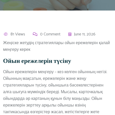
81 Views
0 Comment
June 11, 2026
Жеңіске жетудің стратегиялары ойын ережелерін қалай
меңгеру керек
Ойын ережелерін түсіну
Ойын ережелерін меңгеру – кез келген ойынның негізі.
Ойынның мақсатын, ережелерін және жеңу
стратегияларын түсіну, ойыншыға бәсекелестерінен
алға шығуға мүмкіндік береді. Мысалы, карточкалық
ойындарда әр картаның құнын білу маңызды. Ойын
ережелерін зерттеу арқылы ойыншы өзінің
тактикасында өзгерістер жасап, жетістіктерге жете