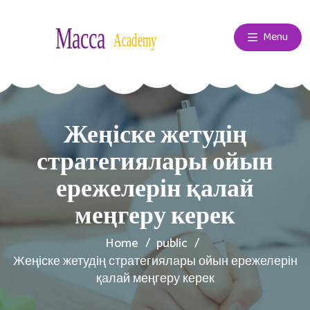
Menu
Жеңіске жетудің
стратегиялары ойын
ережелерін қалай
меңгеру керек
Home
public
Жеңіске жетудің стратегиялары ойын ережелерін
қалай меңгеру керек