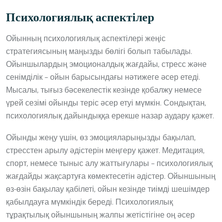
Психологиялық аспектілер
Ойынның психологиялық аспектілері жеңіс
стратегиясының маңызды бөлігі болып табылады.
Ойыншылардың эмоционалдық жағдайы, стресс және
сенімділік – ойын барысындағы нәтижеге әсер етеді.
Мысалы, тығыз бәсекелестік кезінде қобалжу немесе
үрей сезімі ойынды теріс әсер етуі мүмкін. Сондықтан,
психологиялық дайындыққа ерекше назар аудару қажет.
Ойынды жеңу үшін, өз эмоцияларыңызды бақылап,
стресстен арылу әдістерін меңгеру қажет. Медитация,
спорт, немесе тыныс алу жаттығулары – психологиялық
жағдайды жақсартуға көмектесетін әдістер. Ойыншының
өз-өзін бақылау қабілеті, ойын кезінде тиімді шешімдер
қабылдауға мүмкіндік береді. Психологиялық
тұрақтылық ойыншының жалпы жетістігіне оң әсер