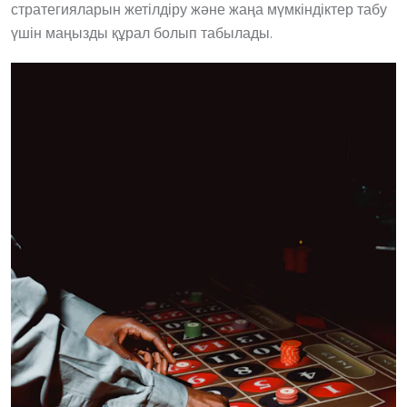
стратегияларын жетілдіру және жаңа мүмкіндіктер табу
үшін маңызды құрал болып табылады.