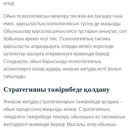
етеді.
Ойын психологиясын меңгеру тек өзін-өзі басқару ғана
емес, қарсыластың психологиясын түсіну де маңызды.
Ойыншылар қарсыласының әлсіз тұстарын анықтап, сол
бойынша әрекет етуі тиіс. Психологиялық тактика
қарсыласты алдандыруға, оларды келесі жүрісінде
қателіктер жасауға итермелеуге мүмкіндік береді.
Сондықтан, ойын барысында психологиялық
аспектілерге назар аудару, жеңіске жетудің кілті болып
табылады.
Стратегияны тәжірибеде қолдану
Жеңіске жетудің стратегияларын тәжірибеде қолдану –
ойын процессінің маңызды кезеңі. Стратегияның
тиімділігін тәжірибеде тексеру, ойыншыға өз тактикасын
жетілдіруге мүмкіндік береді. Мысалы, егер ойыншы