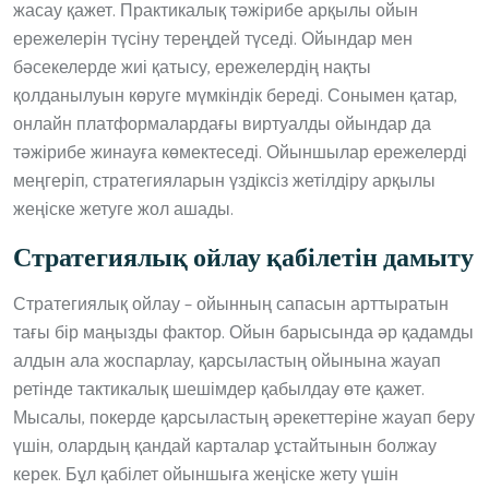
жасау қажет. Практикалық тәжірибе арқылы ойын
ережелерін түсіну тереңдей түседі. Ойындар мен
бәсекелерде жиі қатысу, ережелердің нақты
қолданылуын көруге мүмкіндік береді. Сонымен қатар,
онлайн платформалардағы виртуалды ойындар да
тәжірибе жинауға көмектеседі. Ойыншылар ережелерді
меңгеріп, стратегияларын үздіксіз жетілдіру арқылы
жеңіске жетуге жол ашады.
Стратегиялық ойлау қабілетін дамыту
Стратегиялық ойлау – ойынның сапасын арттыратын
тағы бір маңызды фактор. Ойын барысында әр қадамды
алдын ала жоспарлау, қарсыластың ойынына жауап
ретінде тактикалық шешімдер қабылдау өте қажет.
Мысалы, покерде қарсыластың әрекеттеріне жауап беру
үшін, олардың қандай карталар ұстайтынын болжау
керек. Бұл қабілет ойыншыға жеңіске жету үшін