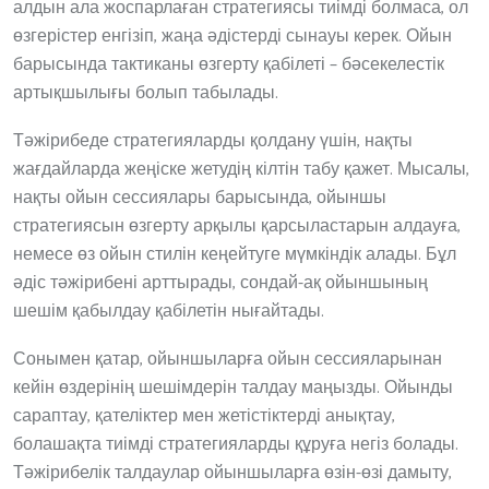
алдын ала жоспарлаған стратегиясы тиімді болмаса, ол
өзгерістер енгізіп, жаңа әдістерді сынауы керек. Ойын
барысында тактиканы өзгерту қабілеті – бәсекелестік
артықшылығы болып табылады.
Тәжірибеде стратегияларды қолдану үшін, нақты
жағдайларда жеңіске жетудің кілтін табу қажет. Мысалы,
нақты ойын сессиялары барысында, ойыншы
стратегиясын өзгерту арқылы қарсыластарын алдауға,
немесе өз ойын стилін кеңейтуге мүмкіндік алады. Бұл
әдіс тәжірибені арттырады, сондай-ақ ойыншының
шешім қабылдау қабілетін нығайтады.
Сонымен қатар, ойыншыларға ойын сессияларынан
кейін өздерінің шешімдерін талдау маңызды. Ойынды
сараптау, қателіктер мен жетістіктерді анықтау,
болашақта тиімді стратегияларды құруға негіз болады.
Тәжірибелік талдаулар ойыншыларға өзін-өзі дамыту,