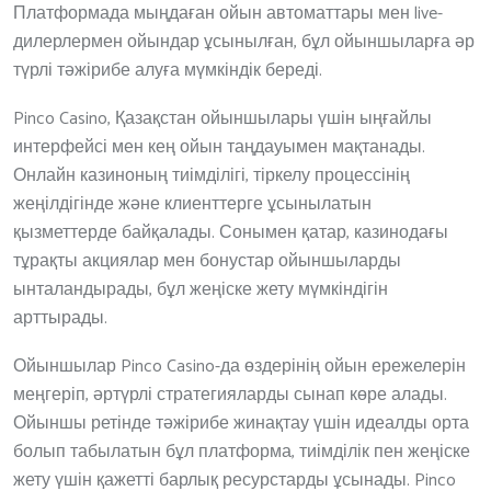
Платформада мыңдаған ойын автоматтары мен live-
дилерлермен ойындар ұсынылған, бұл ойыншыларға әр
түрлі тәжірибе алуға мүмкіндік береді.
Pinco Casino, Қазақстан ойыншылары үшін ыңғайлы
интерфейсі мен кең ойын таңдауымен мақтанады.
Онлайн казиноның тиімділігі, тіркелу процессінің
жеңілдігінде және клиенттерге ұсынылатын
қызметтерде байқалады. Сонымен қатар, казинодағы
тұрақты акциялар мен бонустар ойыншыларды
ынталандырады, бұл жеңіске жету мүмкіндігін
арттырады.
Ойыншылар Pinco Casino-да өздерінің ойын ережелерін
меңгеріп, әртүрлі стратегияларды сынап көре алады.
Ойыншы ретінде тәжірибе жинақтау үшін идеалды орта
болып табылатын бұл платформа, тиімділік пен жеңіске
жету үшін қажетті барлық ресурстарды ұсынады. Pinco