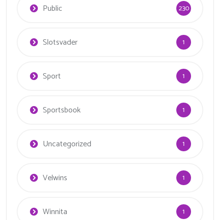
Public
230
Slotsvader
1
Sport
1
Sportsbook
1
Uncategorized
1
Velwins
1
Winnita
1