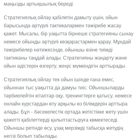
маңызды артықшылық береді.
Стратегиялық ойлау қабілетін дамыту үшін, ойын
барысында әртүрлі тактикалармен тәжірибе жасау
қажет. Мысалы, бір уақытта бірнеше стратегияны сынау
немесе ойынды әртүрлі көзқарастармен қарау. Мұндай
тәжірибелер нәтижесінде, ойыншы өзіне тиімді
тактиканы таңдай алады. Стратегияны жаңарту және
ойын әдістерін өзгерту, жеңіс мүмкіндігін арттырады.
Стратегиялық ойлау тек ойын ішінде ғана емес,
ойыннан тыс уақытта да дамуы тиіс. Ойыншыларды
тәрбиелейтін кітаптар оқу, тренингтерге қатысу, немесе
онлайн курстардан өту арқылы өз білімдерін арттыра
алады. Бұл – бәсекелестік ортада жетістікке жету үшін
қажетті қабілеттерді қалыптастыруға көмектеседі.
Ойыншы ретінде өсу, ұзақ мерзімді табысқа жетудің
негізі болып табылады.