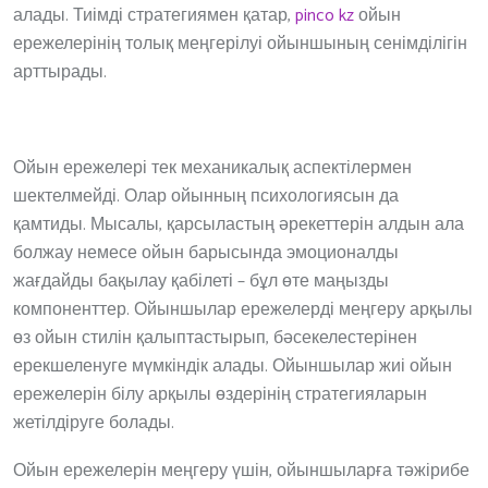
алады. Тиімді стратегиямен қатар,
pinco kz
ойын
ережелерінің толық меңгерілуі ойыншының сенімділігін
арттырады.
Ойын ережелері тек механикалық аспектілермен
шектелмейді. Олар ойынның психологиясын да
қамтиды. Мысалы, қарсыластың әрекеттерін алдын ала
болжау немесе ойын барысында эмоционалды
жағдайды бақылау қабілеті – бұл өте маңызды
компоненттер. Ойыншылар ережелерді меңгеру арқылы
өз ойын стилін қалыптастырып, бәсекелестерінен
ерекшеленуге мүмкіндік алады. Ойыншылар жиі ойын
ережелерін білу арқылы өздерінің стратегияларын
жетілдіруге болады.
Ойын ережелерін меңгеру үшін, ойыншыларға тәжірибе