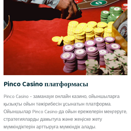
Pinco Casino платформасы
Pinco Casino – заманауи онлайн казино, ойыншыларға
қызықты ойын тәжірибесін ұсынатын платформа.
Ойыншылар Pinco Casino-да ойын ережелерін меңгеруге,
стратегияларды дамытуға және жеңіске жету
мүмкіндіктерін арттыруға мүмкіндік алады.