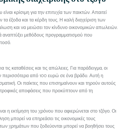
είναι κρίσιμη για την επιτυχία των παικτών. Απαιτεί
 τα έξοδα και τα κέρδη τους. Η καλή διαχείριση των
λωση και να μειώσει τον κίνδυνο οικονομικών απωλειών.
χνά αναπτύξει μεθόδους προγραμματισμού που
ποσό.
τις καταθέσεις και τις απώλειες. Για παράδειγμα, οι
ν περισσότερα από 100 ευρώ σε ένα βράδυ. Αυτή η
εσματική. Οι παίκτες που επισημαίνουν και τηρούν αυτούς
αστροφικές αποφάσεις που προκύπτουν από τη
ναι η εκτίμηση του χρόνου που αφιερώνεται στο τζόγο. Οι
ληση μπορεί να επηρεάσει τις οικονομικές τους
 των χρημάτων που ξοδεύονται μπορεί να βοηθήσει τους