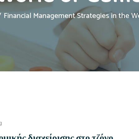
Financial Management Strategies in the W
g
μικής διαχείρισης στο τζόγο