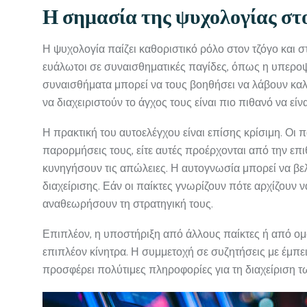
Η σημασία της ψυχολογίας στο
Η ψυχολογία παίζει καθοριστικό ρόλο στον τζόγο και σ
ευάλωτοι σε συναισθηματικές παγίδες, όπως η υπεροψί
συναισθήματα μπορεί να τους βοηθήσει να λάβουν καλ
να διαχειριστούν το άγχος τους είναι πιο πιθανό να είνα
Η πρακτική του αυτοελέγχου είναι επίσης κρίσιμη. Οι πα
παρορμήσεις τους, είτε αυτές προέρχονται από την επ
κυνηγήσουν τις απώλειες. Η αυτογνωσία μπορεί να βε
διαχείρισης. Εάν οι παίκτες γνωρίζουν πότε αρχίζουν
αναθεωρήσουν τη στρατηγική τους.
Επιπλέον, η υποστήριξη από άλλους παίκτες ή από ομ
επιπλέον κίνητρα. Η συμμετοχή σε συζητήσεις με έμπει
προσφέρει πολύτιμες πληροφορίες για τη διαχείριση τ