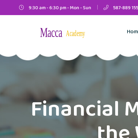
9:30 am - 6:30 pm - Mon - Sun
587-889 15
Hom
Financial 
the