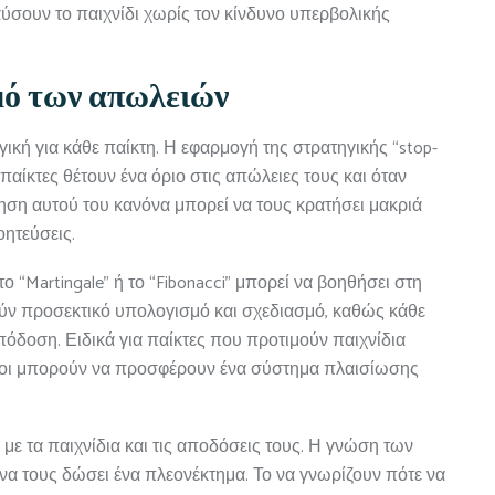
αύσουν το παιχνίδι χωρίς τον κίνδυνο υπερβολικής
σμό των απωλειών
ική για κάθε παίκτη. Η εφαρμογή της στρατηγικής “stop-
ι παίκτες θέτουν ένα όριο στις απώλειες τους και όταν
ρηση αυτού του κανόνα μπορεί να τους κρατήσει μακριά
ητεύσεις.
“Martingale” ή το “Fibonacci” μπορεί να βοηθήσει στη
ούν προσεκτικό υπολογισμό και σχεδιασμό, καθώς κάθε
πόδοση. Ειδικά για παίκτες που προτιμούν παιχνίδια
θοδοι μπορούν να προσφέρουν ένα σύστημα πλαισίωσης
ά με τα παιχνίδια και τις αποδόσεις τους. Η γνώση των
να τους δώσει ένα πλεονέκτημα. Το να γνωρίζουν πότε να