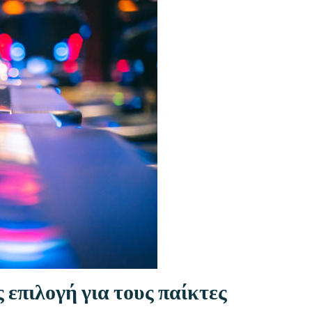
 επιλογή για τους παίκτες