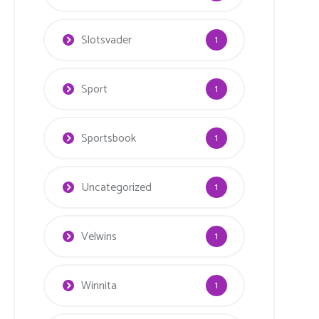
Slotsvader
1
Sport
1
Sportsbook
1
Uncategorized
1
Velwins
1
Winnita
1