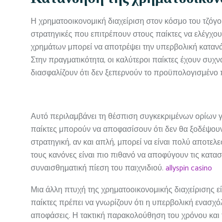
Η χρηματοοικονομική διαχείριση στον κόσμο του τζόγου 
στρατηγικές που επιτρέπουν στους παίκτες να ελέγχουν
χρημάτων μπορεί να αποτρέψει την υπερβολική κατανά
Στην πραγματικότητα, οι καλύτεροι παίκτες έχουν συ
διασφαλίζουν ότι δεν ξεπερνούν το προϋπολογισμένο 
Αυτό περιλαμβάνει τη θέσπιση συγκεκριμένων ορίων για 
παίκτες μπορούν να αποφασίσουν ότι δεν θα ξοδέψου
στρατηγική, αν και απλή, μπορεί να είναι πολύ αποτελ
τους κανόνες είναι πιο πιθανό να αποφύγουν τις κατ
συναισθηματική πίεση του παιχνιδιού.
allyspin casino
Μια άλλη πτυχή της χρηματοοικονομικής διαχείρισης εί
παίκτες πρέπει να γνωρίζουν ότι η υπερβολική ενασχό
αποφάσεις. Η τακτική παρακολούθηση του χρόνου και