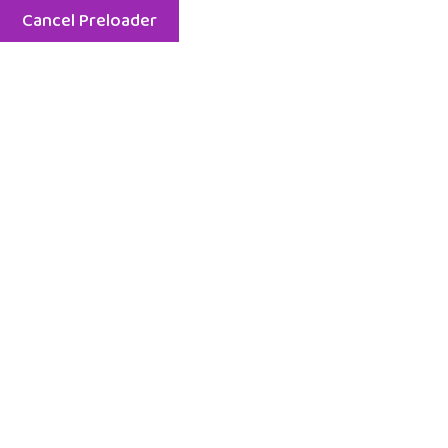
Cancel Preloader
Menu
Myter om gambling Hva
bør du vite
Home
public
Myter om gambling Hva bør du vite