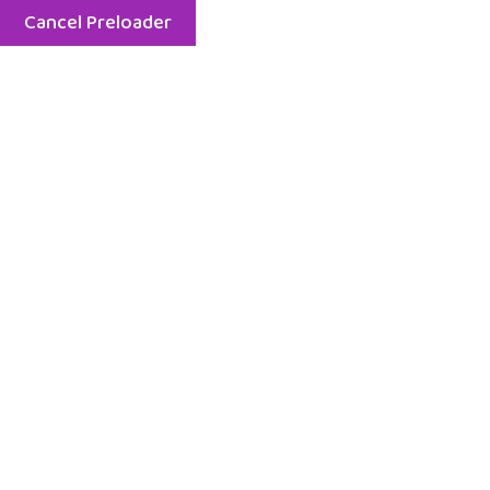
Cancel Preloader
9:30 am - 6:30 pm - Mon - Sun
587-889 15
Hom
Қуатыңыз
миллионд