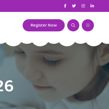
Register Now
26