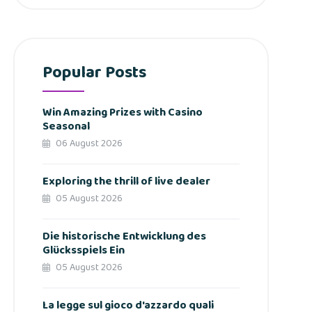
Popular Posts
Win Amazing Prizes with Casino
Seasonal
06 August 2026
Exploring the thrill of live dealer
05 August 2026
Die historische Entwicklung des
Glücksspiels Ein
05 August 2026
La legge sul gioco d'azzardo quali