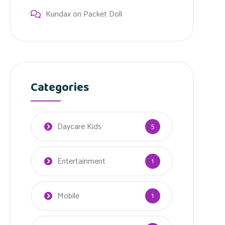
Kundax
on
Packet Doll
Categories
Daycare Kids
5
Entertainment
1
Mobile
1