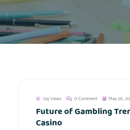
134 Views
0 Comment
May 26, 2
Future of Gambling Tre
Casino