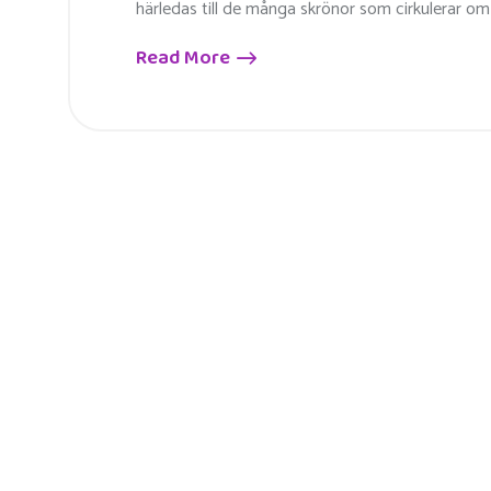
härledas till de många skrönor som cirkulerar om 
Read More