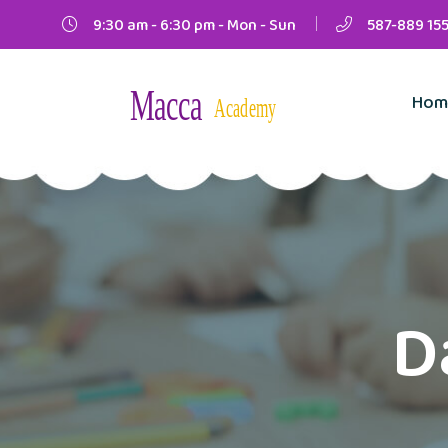
9:30 am - 6:30 pm - Mon - Sun
587-889 15
Hom
D