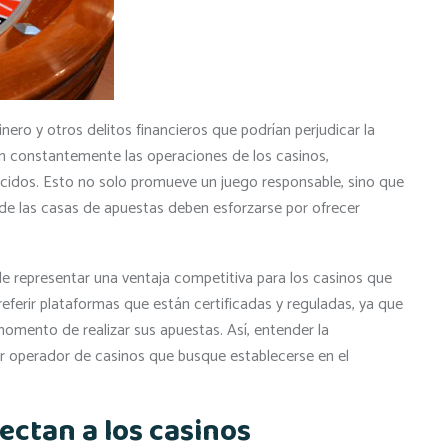
nero y otros delitos financieros que podrían perjudicar la
n constantemente las operaciones de los casinos,
idos. Esto no solo promueve un juego responsable, sino que
e las casas de apuestas deben esforzarse por ofrecer
e representar una ventaja competitiva para los casinos que
eferir plataformas que están certificadas y reguladas, ya que
omento de realizar sus apuestas. Así, entender la
er operador de casinos que busque establecerse en el
ectan a los casinos