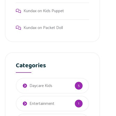
Kundax
on
Kids Puppet
Kundax
on
Packet Doll
Categories
Daycare Kids
5
Entertainment
1