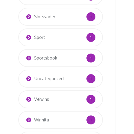
Slotsvader
1
Sport
1
Sportsbook
1
Uncategorized
1
Velwins
1
Winnita
1