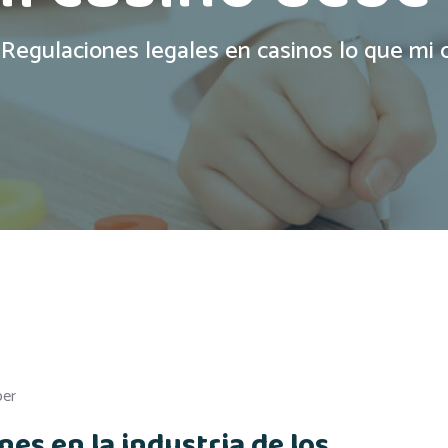
Regulaciones legales en casinos lo que mi 
ber
es en la industria de los