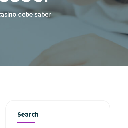
casino debe saber
Search