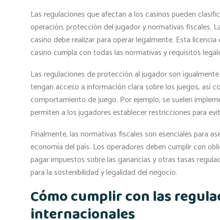
Las regulaciones que afectan a los casinos pueden clasific
operación, protección del jugador y normativas fiscales. L
casino debe realizar para operar legalmente. Esta licencia
casino cumpla con todas las normativas y requisitos legal
Las regulaciones de protección al jugador son igualmente 
tengan acceso a información clara sobre los juegos, así c
comportamiento de juego. Por ejemplo, se suelen implemen
permiten a los jugadores establecer restricciones para evi
Finalmente, las normativas fiscales son esenciales para as
economía del país. Los operadores deben cumplir con obliga
pagar impuestos sobre las ganancias y otras tasas regulada
para la sostenibilidad y legalidad del negocio.
Cómo cumplir con las regulac
internacionales