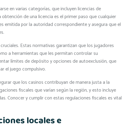
arse en varias categorías, que incluyen licencias de
a obtención de una licencia es el primer paso que cualquier
 es emitida por la autoridad correspondiente y asegura que el
es.
cruciales. Estas normativas garantizan que los jugadores
omo a herramientas que les permitan controlar su
tar límites de depósito y opciones de autoexclusión, que
tar el juego compulsivo.
egurar que los casinos contribuyan de manera justa a la
ciones fiscales que varían según la región, y esto incluye
s. Conocer y cumplir con estas regulaciones fiscales es vital
iones locales e