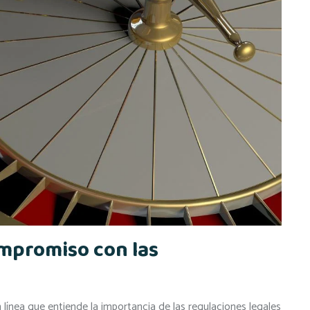
ompromiso con las
ínea que entiende la importancia de las regulaciones legales