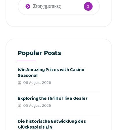
Στοιχηματικες
2
Popular Posts
Win Amazing Prizes with Casino
Seasonal
06 August 2026
Exploring the thrill of live dealer
05 August 2026
Die historische Entwicklung des
Glücksspiels Ein