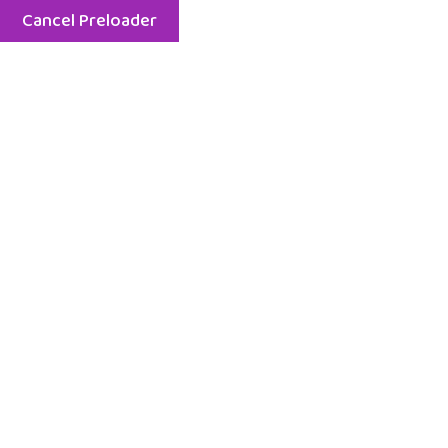
Cancel Preloader
Menu
Kumar psikolojisini
anlamanın yolları Pinco
casino ile kazanmaya
başlayın
Home
public
Kumar psikolojisini anlamanın yolları Pinco casino ile
kazanmaya başlayın