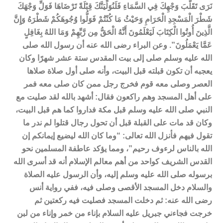
نَرَى تَقَلُّبَ وَجْهِكَ فِي السَّمَاءِ فَلَنُوَلِّيَنَّكَ قِبْلَةً تَرْضَاهَا فَوَلِّ وَجْهَكَ
شَطْرَ الْمَسْجِدِ الْحَرَامِ وَحَيْثُ مَا كُنْتُمْ فَوَلُّوا وُجُوهَكُمْ شَطْرَهُ وَإِنَّ
الَّذِينَ أُوتُوا الْكِتَابَ لَيَعْلَمُونَ أَنَّهُ الْحَقُّ مِن رَّبِّهِمْ وَمَا اللهُ بِغَافِلٍ
عَمَّا يَعْمَلُونَ”. وعن البراء رضى الله عنه أن رسول الله صلى
الله عليه وسلم صلى إلى بيت المقدس ستة عشر شهرًا وكان
يعجبه أن تكون قبلته قبل البيت، وأنه صلى أول صلاة صلاها
العصر وصلى معه قوم فخرج رجل ممن كان صلى معه فمر
على أهل المسجد وهم راكعون فقال: أشهد بالله لقد صليت مع
النبي صلى الله عليه وسلم قبل مكة فداروا كما هم قبل البيت،
وكان قد مات على القبلة قبل أن تحول رجال قتلوا لم ندر ما
تقول فيهم فأنزل الله تعالى: “وما كان الله ليضيع إيمانكم إن
الله بالناس لرءوف رحيم”، ومما يؤكد عاطفة المسلمين نحو
القدس الشريف كواحد من أهم معالم الإسلام أنه قد أسرى الله
برسوله صلى الله عليه وسلم إليه، وأن الرسول عليه الصلاة
والسلام دخل المسجد الأقصى وصلى فيه، ففي رواية أنس
رضى الله عنه: ثم دخلت المسجد فصليت فيه ركعتين ثم
خرجت فجاءني جبريل عليه السلام بإناء من خمر وإناء من لبن