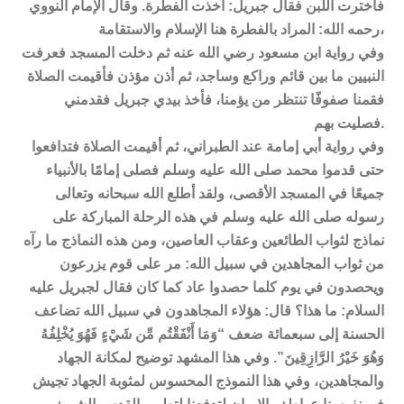
فاخترت اللبن فقال جبريل: أخذت الفطرة. وقال الإمام النووي
رحمه الله: المراد بالفطرة هنا الإسلام والاستقامة،
وفي رواية ابن مسعود رضي الله عنه ثم دخلت المسجد فعرفت
النبيين ما بين قائم وراكع وساجد، ثم أذن مؤذن فأقيمت الصلاة
فقمنا صفوفًا تنتظر من يؤمنا، فأخذ بيدي جبريل فقدمني
فصليت بهم.
وفي رواية أبي إمامة عند الطبراني، ثم أقيمت الصلاة فتدافعوا
حتى قدموا محمد صلى الله عليه وسلم فصلى إمامًا بالأنبياء
جميعًا في المسجد الأقصى، ولقد أطلع الله سبحانه وتعالى
رسوله صلى الله عليه وسلم في هذه الرحلة المباركة على
نماذج لثواب الطائعين وعقاب العاصين، ومن هذه النماذج ما رآه
من ثواب المجاهدين في سبيل الله: مر على قوم يزرعون
ويحصدون في يوم كلما حصدوا عاد كما كان فقال لجبريل عليه
السلام: ما هذا؟ قال: هؤلاء المجاهدون في سبيل الله تضاعف
الحسنة إلى سبعمائة ضعف “وَمَا أَنْفَقْتُم مِّن شَيْءٍ فَهُوَ يُخْلِفُهُ
وَهُوَ خَيْرُ الرَّازِقِينَ”. وفي هذا المشهد توضيح لمكانة الجهاد
والمجاهدين، وفي هذا النموذج المحسوس لمثوبة الجهاد تجيش