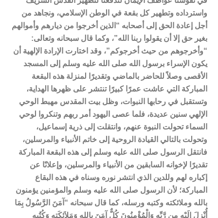
في نفوسنا عواطف الإيمان لتدفعنا لتطهير القدس الشريف
واسترداده وتطهير كل بقعة في الوطن الإسلامي، ونجاهد من
أجل إعادة الحق إلى أصحابه “الذين أخرجوا من ديارهم وأموالهم
بغير حق إلا أن يقولوا ربنا الله”، وكما قال سبحانه وتعالى:
“وأخرجوهم من حيث أخرجوكم”، وقد اختارت الإرادة الإلهية أن
يكون الإسراء برسول الله صلى الله عليه وسلم إلى المسجد
الأقصى وصلاً للحاضر بالماضي وتقديرًا لمنزلة هذه البقعة
المباركة التي عاشت عمرًا كبيرًا تنتشر على ظهرها الهداية،
وتستقبل في رحابها النبوات، وظل بيت المقدس مهبط الوحي
الإلهي سنين عديدة، فلما عصى اليهود أمر ربهم وتنكروا لوحي
السماء تحولت النبوة عنهم، وانتقلت إلى ذرية إسماعيل،
وتحولت بالتالي القيادة الروحية إلى خاتم الأنبياء والمرسلين،
فانتقل الرسول صلى الله عليه وسلم إلى هذه البقعة المباركة
تقديرًا لإخوانه السابقين من الأنبياء والمرسلين، وإعلانًا عن
إكباره لهم وللدين الذي انتشر نوره وسناه في هذه البقاع
المباركة؛ لأن الرسول صلى الله عليه وسلم والمؤمنين يؤمنون
بالله وملائكته وكتبه ورسله، كما قال سبحانه “آمَنَ الرَّسُولُ بِمَا
أُنْزِلَ إِلَيْهِ مِن رَّبِّهِ وَالْمُؤْمِنُونَ كُلٌّ آمَنَ بِاللهِ وَمَلاَئِكَتِهِ وَكُتُبِهِ