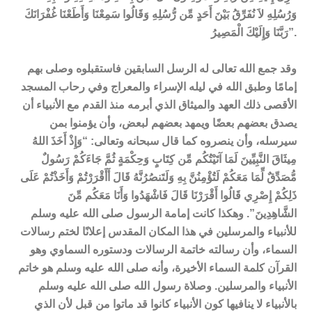
وَرُسُلِهِ لاَ نُفَرِّقُ بَيْنَ أَحَدٍ مِّن رُّسُلِهِ وَقَالُوا سَمِعْنَا وَأَطَعْنَا غُفْرَانَكَ
رَبَّنَا وَإِلَيْكَ الْمَصِيرُ”.
وقد جمع الله تعالى له الرسل السابقين فاستقبلوه وصلى بهم
إمامًا وطبق الله في ليله الإسراء والمعراج وفي رحاب المسجد
الأقصى ذلك العهد والميثاق الذي أبرمه منذ القدم مع الأنبياء أن
يصدق بعضهم بعضًا ويمهد بعضهم لبعض، وأن يؤمنوا بمن
سيرسله، وأن ينصروه كما قال سبحانه وتعالى: “وَإِذْ أَخَذَ اللهُ
مِيثَاقَ النَّبِيِّينَ لَمَا آتَيْتُكُم مِّن كِتَابٍ وَحِكْمَةٍ ثُمَّ جَاءَكُمْ رَسُولٌ
مُّصَدِّقٌ لِّمَا مَعَكُمْ لَتُؤْمِنُنَّ بِهِ وَلَتَنصُرُنَّهُ قَالَ أَأَقْرَرْتُمْ وَأَخَذْتُمْ عَلَى
ذَلِكُمْ إِصْرِي قَالُوا أَقْرَرْنَا قَالَ فَاشْهَدُوا وَأَنَا مَعَكُم مِّنَ
الشَّاهِدِينَ”. وهكذا كانت إمامة الرسول صلى الله عليه وسلم
للأنبياء والمرسلين في هذا المكان المقدس إعلانًا لختم رسالات
السماء، وأن رسالته خاتمة الرسالات ودستوره السماوي وهو
القرآن كلمة السماء الأخيرة، وأنه صلى الله عليه وسلم هو خاتم
الأنبياء والمرسلين. وصلاة رسول الله صلى الله عليه وسلم
بالأنبياء لا ينافيها كون الأنبياء كانوا قد ماتوا من قبل لأن الذي