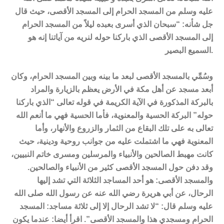
عليه وسلم من المسجد الحرام إلى المسجد الأقصى، حيث قال
جل شأنه: “سبحان الذي أسرى بعبده ليلاً من المسجد الحرام
إلى المسجد الأقصى الذي باركنا حوله لنريه من آياتنا إنه هو
السميع البصير.
وسُمِّي بالمسجد الأقصى لبعد ما بينه وبين المسجد الحرام، وكان
أبعد مسجد عن أهل مكة في الأرض يعظم بالزيارة والمراد
بالبركة المذكورة في الآية الكريمة في قوله تعالى “الذي باركنا
حوله” البركة الحسية والمعنوية، فأما الحسية فهي ما أنعم الله
تعالى به على تلك البقاع من الثمار والزروع والأنهار، وأما
المعنوية فهي ما اشتملت عليه من جوانب روحية ودينية، حيث
كانت مهبط الصالحين والأنبياء والمرسلين ومسرى خاتم النبيين،
وقد دفن حول المسجد الأقصى كثير من الأنبياء والصالحين.
والمسجد الأقصى: هو أحد المساجد الثلاثة التي تشد إليها
الرحال، عن أبي هريرة رضي الله عنه عن رسول الله صلى الله
عليه وسلم قال: “لا تشد الرحال إلا إلى ثلاثة مساجد: المسجد
الحرام ومسجدي هذا والمسجد الأقصى”. اقرأ أيضا: عندما يكون