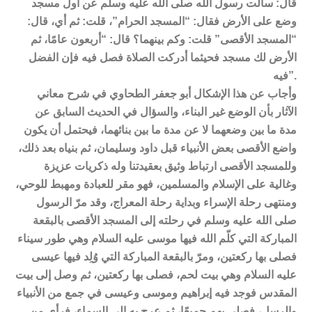
قال: سألت رسول الله صلى الله عليه وسلم عن أول مسجد
وضع على الأرض فقال: “المسجد الحرام”، قلت: ثم أي، قال:
“المسجد الأقصى” قلت: وكم بينهما؟ قال: “أربعون عامًا، ثم
الأرض لك مسجد فحيثما أدركت الصلاة فصل فيه فإن الفضل
فيه”.
وأجاب عن هذا الإشكال أبو جعفر الطحاوي في شرح معاني
الآثار بأن الوضع غير البناء، والسؤال في الحديث السابق عن
مدة ما بين وضعهما لا عن مدة ما بين بنائهما، فيحتمل أن يكون
واضع الأقصى بعض الأنبياء قبل داود وسليمان، ثم بنياه بعد ذلك،
وللمسجد الأقصى ارتباط وثيق بعقيدتنا وله ذكريات عزيزة
وغالية على الإسلام والمسلمين، فهو مقر للعبادة ومهبط للوحي،
ومنتهى رحلة الإسراء وبداية رحلة المعراج، وقد مرّ الرسول
صلى الله عليه وسلم في رحلته إلى المسجد الأقصى بالبقعة
المباركة التي كلّم الله فيها موسى عليه السلام وهي طور سيناء
فصلى بها ركعتين، ومرّ بالبقعة المباركة التي وُلِد فيها عيسى
عليه السلام وهي بيت لحم، فصلى بها ركعتين، ثم وصل إلى بيت
المقدس فوجد فيه إبراهيم وموسى وعيسى في جمع من الأنبياء
والرسل، فصلى بهم جميعًا، ثم عرج به إلى السماء، فرأى من