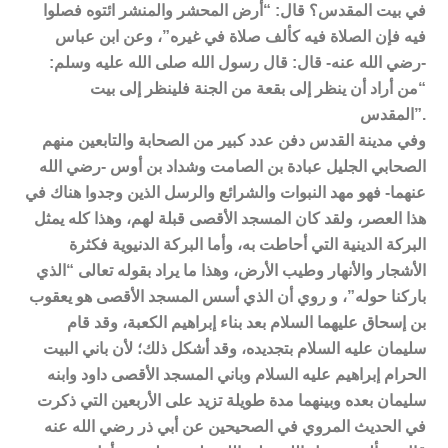
في بيت المقدس؟ قال: “أرض المحشر والمنشر ائتوه فصلوا
فيه فإن الصلاة فيه كألف صلاة في غيره”، وعن ابن عباس
-رضي الله عنه- قال: قال رسول الله صلى الله عليه وسلم:
“من أراد أن ينظر إلى بقعة من الجنة فلينظر إلى بيت
المقدس”.
وفي مدينة القدس دفن عدد كبير من الصحابة والتابعين منهم
الصحابي الجليل عبادة بن الصامت وشداد بن أوس -رضي الله
عنهما- فهو مهد النبوات والشرائع والرسل الذين وجدوا هناك في
هذا العصر، ولقد كان المسجد الأقصى قبلة لهم، وهذا كله يمثل
البركة الدينية التي أحاطت به، وأما البركة الدنيوية فكثرة
الأشجار والأنهار وطيب الأرض، وهذا ما يراد بقوله تعالى “الذي
باركنا حوله”، و روي أن الذي أسس المسجد الأقصى هو يعقوب
بن إسحاق عليهما السلام بعد بناء إبراهيم الكعبة، وقد قام
سليمان عليه السلام بتجديده، وقد أشكل ذلك؛ لأن باني البيت
الحرام إبراهيم عليه السلام وباني المسجد الأقصى داود وابنه
سليمان بعده وبينهما مدة طويلة تزيد على الأربعين التي ذكرت
في الحديث المروي في الصحيحين عن أبي ذر رضي الله عنه