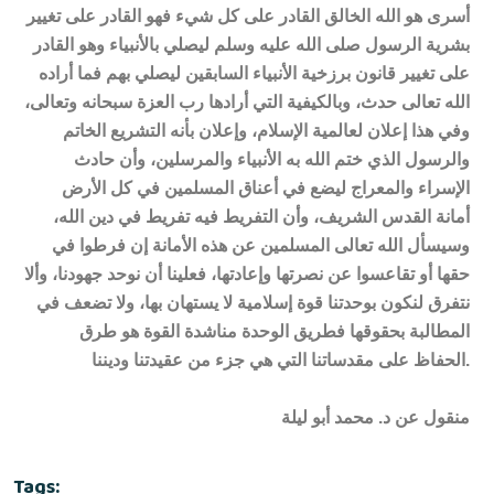
أسرى هو الله الخالق القادر على كل شيء فهو القادر على تغيير
بشرية الرسول صلى الله عليه وسلم ليصلي بالأنبياء وهو القادر
على تغيير قانون برزخية الأنبياء السابقين ليصلي بهم فما أراده
الله تعالى حدث، وبالكيفية التي أرادها رب العزة سبحانه وتعالى،
وفي هذا إعلان لعالمية الإسلام، وإعلان بأنه التشريع الخاتم
والرسول الذي ختم الله به الأنبياء والمرسلين، وأن حادث
الإسراء والمعراج ليضع في أعناق المسلمين في كل الأرض
أمانة القدس الشريف، وأن التفريط فيه تفريط في دين الله،
وسيسأل الله تعالى المسلمين عن هذه الأمانة إن فرطوا في
حقها أو تقاعسوا عن نصرتها وإعادتها، فعلينا أن نوحد جهودنا، وألا
نتفرق لنكون بوحدتنا قوة إسلامية لا يستهان بها، ولا تضعف في
المطالبة بحقوقها فطريق الوحدة مناشدة القوة هو طرق
الحفاظ على مقدساتنا التي هي جزء من عقيدتنا وديننا.
منقول عن د. محمد أبو ليلة
Tags: