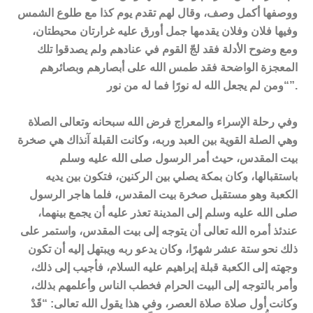
ووصفها أكمل وصف، وقال لهم تقدم يوم كذا مع طلوع الشمس
وفيها فلان وفلان يقدمها جمل أورق عليه غرارتان محيطتان،
ومع وضوح الأدلة فقد لجّ القوم في عنادهم ولم يصدقوا تلك
المعجزة الواضحة فقد طمس الله على أبصارهم وبصائرهم
“ومن لم يجعل الله له نورًا فما له من نور”.
وفي رحلة الإسراء والمعراج فرض الله سبحانه وتعالى الصلاة
وهي الصلة القوية بين العبد وربه، وكانت القبلة آنذاك هي صخرة
بيت المقدس، حيث أمر الرسول صلى الله عليه وسلم
باستقبالها، وكان بمكة يصلي بين الركنين، فتكون بين يديه
الكعبة وهو مستقبل صخرة بيت المقدس، فلما هاجر الرسول
صلى الله عليه وسلم إلى المدينة تعذر عليه أن يجمع بينهما،
عندئذ أمره الله تعالى أن يتوجه إلى بيت المقدس، واستمر على
ذلك نحو ستة عشر شهرًا، وكان يدعو ربه ويبتهل إليه أن تكون
وجهته إلى الكعبة قبلة إبراهيم عليه السلام، فأجيب إلى ذلك،
وأمر بالتوجه إلى البيت الحرام فخطب الناس وأعلمهم بذلك،
وكانت أول صلاة صلاة العصر، وفي هذا يقول الله تعالى: “قَدْ